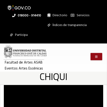
Pasar
al
contenido
principal
Directorio
Servicios
Linea
018000 - 914410
nacional
Institucional
Índices de transparencia
Participa
Menú m
Facultad de Artes ASAB
Eventos Artes Escénicas
CHIQUI