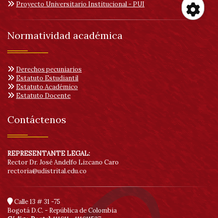
Proyecto Universitario Institucional - PUI
Her
Normatividad académica
de
Derechos pecuniarios
acc
Estatuto Estudiantil
Estatuto Académico
Estatuto Docente
Contáctenos
REPRESENTANTE LEGAL:
Rector Dr. José Andelfo Lizcano Caro
rectoria@udistrital.edu.co
Calle 13 # 31 -75
Bogotá D.C. - República de Colombia