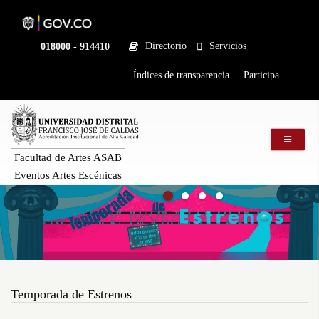
Pasar
al
contenido
principal
Directorio
Servicios
Linea
018000 - 914410
nacional
Institucional
Índices de transparencia
Participa
Menú m
Facultad de Artes ASAB
Eventos Artes Escénicas
Temporada de Estrenos