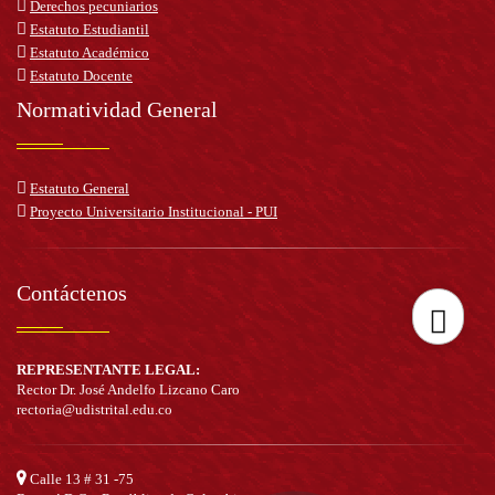
Derechos pecuniarios
Estatuto Estudiantil
Estatuto Académico
Estatuto Docente
Normatividad General
Estatuto General
Proyecto Universitario Institucional - PUI
Contáctenos
Her
REPRESENTANTE LEGAL:
Rector Dr. José Andelfo Lizcano Caro
rectoria@udistrital.edu.co
de
Calle 13 # 31 -75